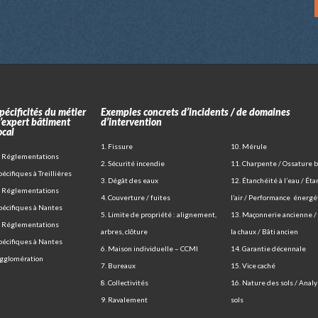
pécificités du métier
Exemples concrets d’incidents / de domaines
’expert bâtiment
d’intervention
ocal
1. Fissure
10. Mérule
. Réglementations
2. Sécurité incendie
11. Charpente / Ossature b
pécifiques à Treillières
3. Dégât des eaux
12. Étanchéité à l’eau / Éta
. Réglementations
4. Couverture / fuites
l’air / Performance énergé
pécifiques à Nantes
5. Limite de propriété : alignement,
13. Maçonnerie ancienne / 
. Réglementations
arbres, clôture
la chaux / Bâti ancien
pécifiques à Nantes
6. Maison individuelle – CCMI
14. Garantie décennale
gglomération
7. Bureaux
15. Vice caché
8. Collectivités
16. Nature des sols / Anal
9. Ravalement
sols