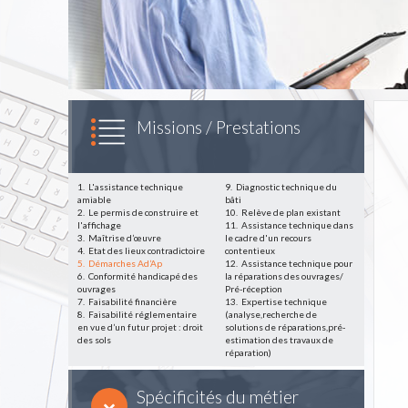
Missions / Prestations
1.
L'assistance technique
9.
Diagnostic technique du
amiable
bâti
2.
Le permis de construire et
10.
Relève de plan existant
l'affichage
11.
Assistance technique dans
3.
Maîtrise d’œuvre
le cadre d'un recours
4.
Etat des lieux contradictoire
contentieux
5.
Démarches Ad’Ap
12.
Assistance technique pour
6.
Conformité handicapé des
la réparations des ouvrages/
ouvrages
Pré-réception
7.
Faisabilité financière
13.
Expertise technique
8.
Faisabilité réglementaire
(analyse,recherche de
en vue d’un futur projet : droit
solutions de réparations,pré-
des sols
estimation des travaux de
réparation)
Spécificités du métier