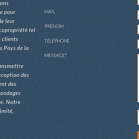
sons
ce pour
MAIL
e leur
PRÉNOM
copropriété tel
 clients
TÉLÉPHONE
s Pays de la
MESSAGE*
ransmettre
xception des
ent des
 sondages
re. Notre
imité.