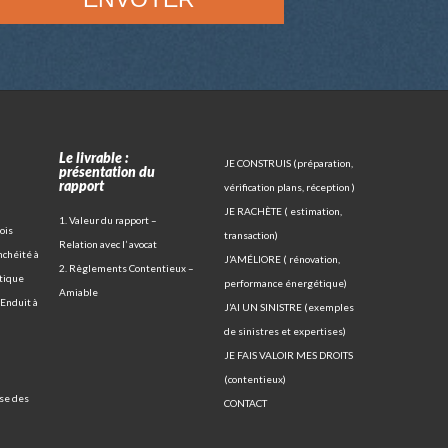
Le livrable :
JE CONSTRUIS (préparation,
présentation du
rapport
vérification plans, réception )
JE RACHÈTE ( estimation,
1. Valeur du rapport –
ois
transaction)
Relation avec l’ avocat
nchéité à
J’AMÉLIORE ( rénovation,
2. Règlements Contentieux –
tique
performance énergétique)
Amiable
Enduit à
J’AI UN SINISTRE (exemples
de sinistres et expertises)
JE FAIS VALOIR MES DROITS
(contentieux)
yse des
CONTACT