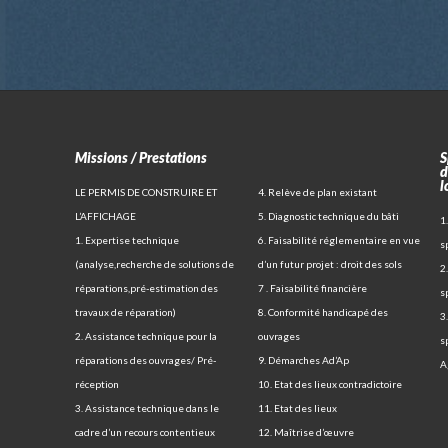
Missions / Prestations
S
d
l
LE PERMIS DE CONSTRUIRE ET
4. Relève de plan existant
L’AFFICHAGE
5. Diagnostic technique du bâti
1
1. Expertise technique
6. Faisabilité réglementaire en vue
s
(analyse,recherche de solutions de
d’un futur projet : droit des sols
2
réparations,pré-estimation des
7 . Faisabilité financière
s
travaux de réparation)
8. Conformité handicapé des
3
2. Assistance technique pour la
ouvrages
s
réparations des ouvrages/ Pré-
9. Démarches Ad’Ap
A
réception
10. Etat des lieux contradictoire
3. Assistance technique dans le
11. Etat des lieux
cadre d’un recours contentieux
12. Maîtrise d’œuvre