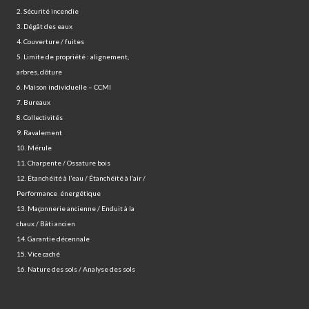
2. Sécurité incendie
3. Dégât des eaux
4. Couverture / fuites
5. Limite de propriété : alignement,
arbres, clôture
6. Maison individuelle – CCMI
7. Bureaux
8. Collectivités
9. Ravalement
10. Mérule
11. Charpente / Ossature bois
12. Étanchéité à l’eau / Étanchéité à l’air /
Performance énergétique
13. Maçonnerie ancienne / Enduit à la
chaux / Bâti ancien
14. Garantie décennale
15. Vice caché
16. Nature des sols / Analyse des sols