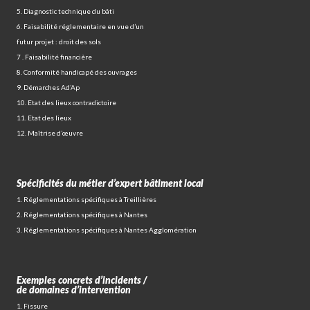
5. Diagnostic technique du bâti
6. Faisabilité réglementaire en vue d’un
futur projet : droit des sols
7 . Faisabilité financière
8. Conformité handicapé des ouvrages
9. Démarches Ad’Ap
10. Etat des lieux contradictoire
11. Etat des lieux
12. Maîtrise d’œuvre
Spécificités du métier d’expert bâtiment local
1. Réglementations spécifiques à Treillières
2. Réglementations spécifiques à Nantes
3. Réglementations spécifiques à Nantes Agglomération
Exemples concrets d’incidents /
de domaines d’intervention
1. Fissure