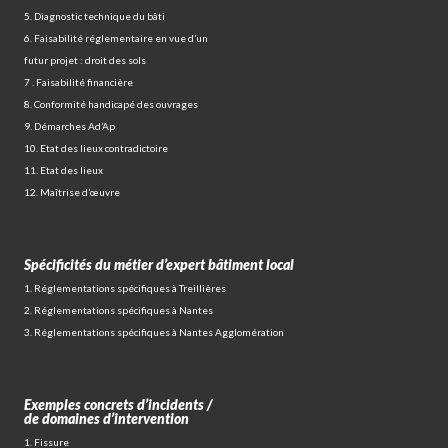
5. Diagnostic technique du bâti
6. Faisabilité réglementaire en vue d’un
futur projet : droit des sols
7 . Faisabilité financière
8. Conformité handicapé des ouvrages
9. Démarches Ad’Ap
10. Etat des lieux contradictoire
11. Etat des lieux
12. Maîtrise d’œuvre
Spécificités du métier d’expert bâtiment local
1. Réglementations spécifiques à Treillières
2. Réglementations spécifiques à Nantes
3. Réglementations spécifiques à Nantes Agglomération
Exemples concrets d’incidents /
de domaines d’intervention
1. Fissure