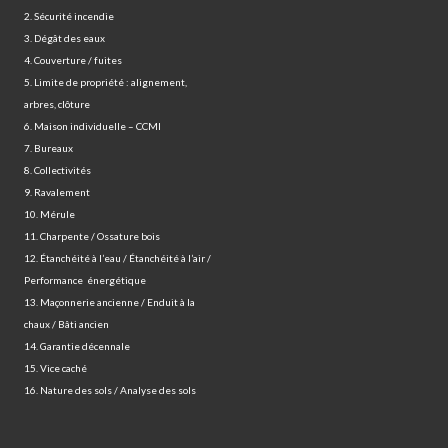
2. Sécurité incendie
3. Dégât des eaux
4. Couverture / fuites
5. Limite de propriété : alignement,
arbres, clôture
6. Maison individuelle – CCMI
7. Bureaux
8. Collectivités
9. Ravalement
10. Mérule
11. Charpente / Ossature bois
12. Étanchéité à l’eau / Étanchéité à l’air /
Performance énergétique
13. Maçonnerie ancienne / Enduit à la
chaux / Bâti ancien
14. Garantie décennale
15. Vice caché
16. Nature des sols / Analyse des sols