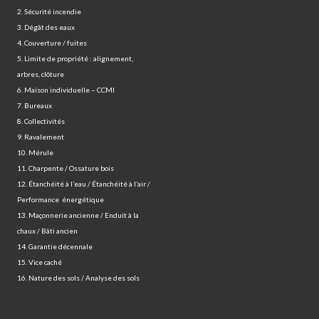
2. Sécurité incendie
3. Dégât des eaux
4. Couverture / fuites
5. Limite de propriété : alignement,
arbres, clôture
6. Maison individuelle – CCMI
7. Bureaux
8. Collectivités
9. Ravalement
10. Mérule
11. Charpente / Ossature bois
12. Étanchéité à l’eau / Étanchéité à l’air /
Performance énergétique
13. Maçonnerie ancienne / Enduit à la
chaux / Bâti ancien
14. Garantie décennale
15. Vice caché
16. Nature des sols / Analyse des sols