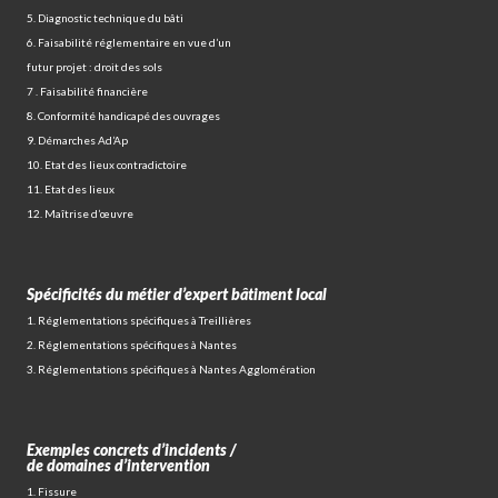
5. Diagnostic technique du bâti
6. Faisabilité réglementaire en vue d’un
futur projet : droit des sols
7 . Faisabilité financière
8. Conformité handicapé des ouvrages
9. Démarches Ad’Ap
10. Etat des lieux contradictoire
11. Etat des lieux
12. Maîtrise d’œuvre
Spécificités du métier d’expert bâtiment local
1. Réglementations spécifiques à Treillières
2. Réglementations spécifiques à Nantes
3. Réglementations spécifiques à Nantes Agglomération
Exemples concrets d’incidents /
de domaines d’intervention
1. Fissure